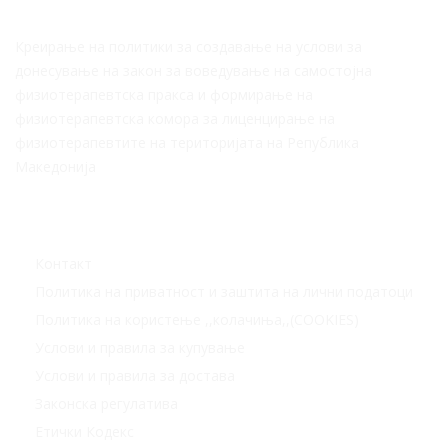
Креирање на политики за создавање на услови за
донесување на закон за воведување на самостојна
физиотерапевтска пракса и формирање на
физиотерапевтска комора за лиценцирање на
физиотерапевтите на територијата на Република
Македонија
Корисни линкови
Контакт
Политика на приватност и заштита на лични податоци
Политика на користење ,,колачиња,,(COOKIES)
Услови и правила за купување
Услови и правила за достава
Законска регулатива
Етички Кодекс