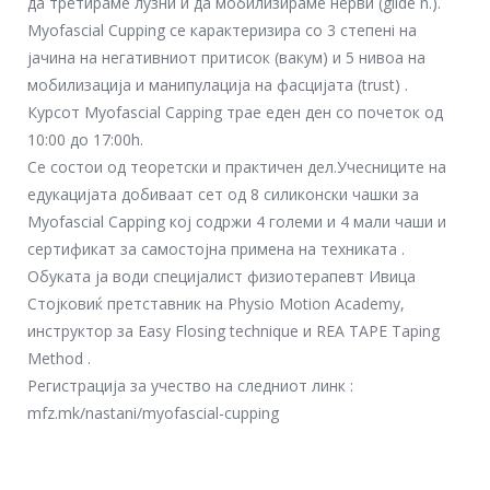
да третираме лузни и да мобилизираме нерви (glide n.).
Myofascial Cupping се карактеризира со 3 степeнi на
јачина на негативниот притисок (вакум) и 5 нивоа на
мобилизација и манипулација на фасцијата (trust) .
Курсот Myofascial Capping трае еден ден со почеток од
10:00 до 17:00h.
Се состои од теоретски и практичен дел.Учесниците на
едукацијата добиваат сет од 8 силиконски чашки за
Myofascial Capping кој содржи 4 големи и 4 мали чаши и
сертификат за самостојна примена на техниката .
Обуката ја води специјалист физиотерапевт Ивица
Стојковиќ претставник на Physio Motion Academy,
инструктор за Easy Flosing technique и REA TAPE Taping
Method .
Регистрација за учество на следниот линк :
mfz.mk/nastani/myofascial-cupping