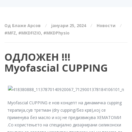
Од Блаже Арсов
јануари 25, 2024
Новости
#MFZ
,
#MKDFIZIO
,
#MKDPhysio
ОДЛОЖЕН !!!
Myofascial CUPPING
Myofascial CUPPING е нов концепт на динамичка cupping
терапија,сув третман (dry cupping/без крв),кој се
применува без масло и кој не предизвикува ХЕМАТОМИ
.Со користењето на специјално дизајнирани силиконски