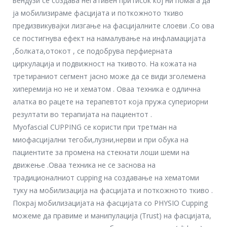
вендузи се создава негативен притисок кој ни помага да
ја мобилизираме фасцијата и поткожното ткиво
предизвикувајки лизгање на фасцијалните слоеви .Со ова
се постигнува ефект на намалување на инфламацијата
,болката,отокот , се подобрува перфиерната
циркулација и подвижност на ткивото. На кожата на
третираниот сегмент јасно може да се види зголемена
хиперемија но не и хематом . Оваа техника е одлична
алатка во рацете на терапевтот која пружа супериорни
резултати во терапијата на пациентот .
Myofascial CUPPING се користи при третман на
миофасцијални тегоби,лузни,нерви и при обука на
пациентите за промена на стекнати лоши шеми на
движење .Оваа техника не се заснова на
традиционалниот cupping на создавање на хематоми
туку на мобилизација на фасцијата и поткожното ткиво .
Покрај мобилизацијата на фасцијата со PHYSIO Cupping
можеме да правиме и манипулација (Trust) на фасцијата,