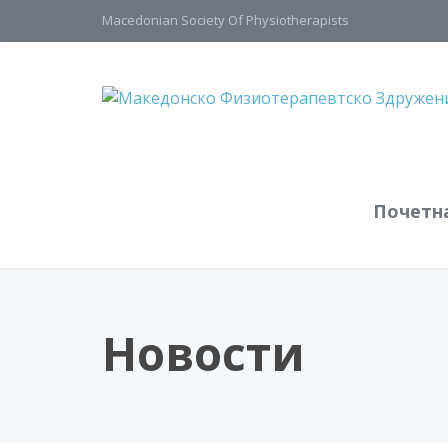
Macedonian Society Of Physiotherapists
Почетн
Новости