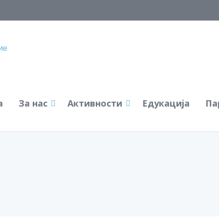
а
За нас
Активности
Едукација
Па