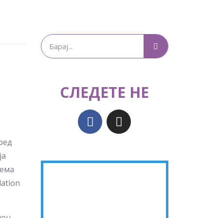
СЛЕДЕТЕ НЕ
ред
ја
тема
ation
ион