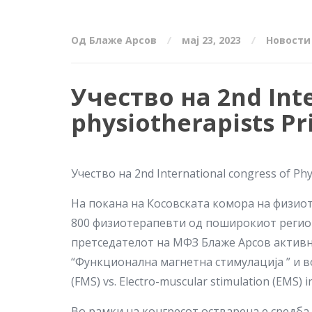
Од Блаже Арсов
мај 23, 2023
Новости
Учество на 2nd Inte
physiotherapists Pr
Учество на 2nd International congress of Phy
На покана на Косовската комора на физио
800 физиотерапевти од поширокиот регион 
претседателот на МФЗ Блаже Арсов актив
“Функционална магнетна стимулација ” и во
(FMS) vs. Electro-muscular stimulation (EMS) 
Во рамки на конгресот остварена е средба 