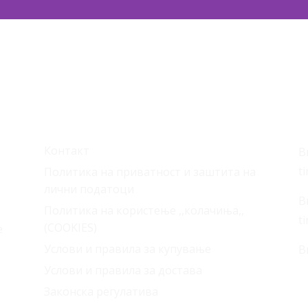
Корисни линкови
С
Контакт
В
t
Политика на приватност и заштита на
лични податоци
В
Политика на користење ,,колачиња,,
t
(COOKIES)
е
Услови и правила за купување
В
Услови и правила за достава
Законска регулатива