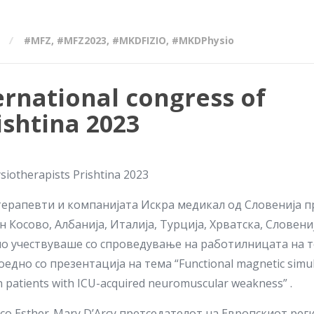
#MFZ
,
#MFZ2023
,
#MKDFIZIO
,
#MKDPhysio
rnational congress of
ishtina 2023
siotherapists Prishtina 2023
терапевти и компанијата Искра медикал од Словенија п
Косово, Албанија, Италија, Турција, Хрватска, Словени
но учествуваше со спроведување на работилницата на 
едно со презентација на тема “Functional magnetic simul
in patients with ICU-acquired neuromuscular weakness” .
со Esther-Mary D’Arcy претседателот на Европскиот рег