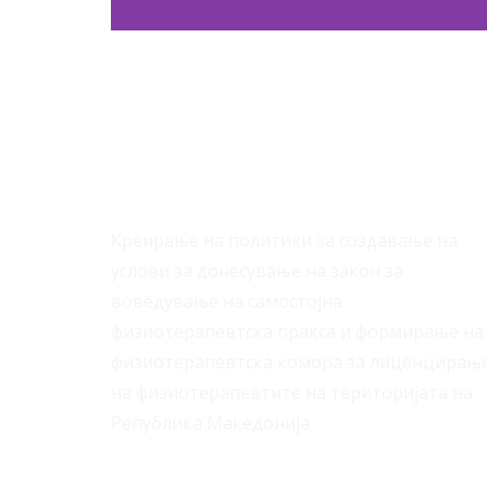
За Нас
Креирање на политики за создавање на
услови за донесување на закон за
воведување на самостојна
физиотерапевтска пракса и формирање на
физиотерапевтска комора за лиценцирањ
на физиотерапевтите на територијата на
Република Македонија