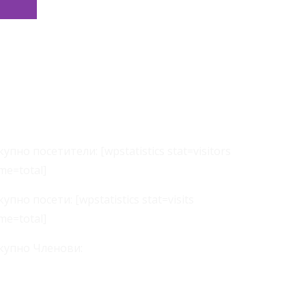
татистика
купно посетители: [wpstatistics stat=visitors
ime=total]
купно посети: [wpstatistics stat=visits
ime=total]
купно Членови: