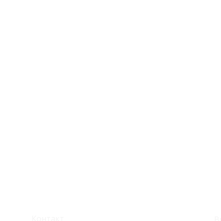
Корисни линкови
С
Контакт
В