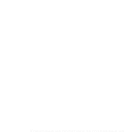
За Нас
Креирање на политики за создавање на