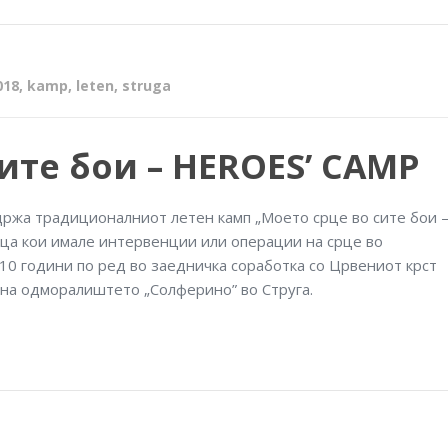
018
,
kamp
,
leten
,
struga
ите бои – HEROES’ CAMP
одржа традиционалниот летен камп „Моето срце во сите бои 
еца кои имале интервенции или операции на срце во
10 години по ред во заедничка соработка со Црвениот крст
т на одморалиштето „Солферино
” во Струга.