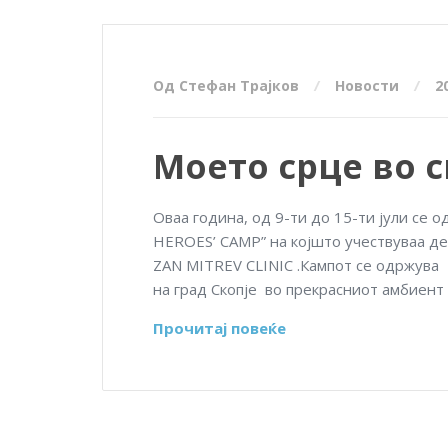
Од Стефан Трајков
Новости
2
Моето срце во с
Оваа година, од 9-ти до 15-ти јули се 
HEROES’ CAMP” на којшто учествуваа д
ZAN
MITREV
CLINIC .Кампот се одржува 
на град Скопје во прекрасниот амбиен
Прочитај повеќе