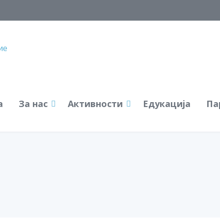
а
За нас
Активности
Едукација
Па