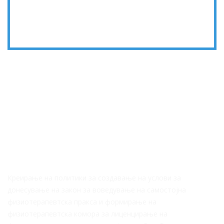
За Нас
Креирање на политики за создавање на услови за
донесување на закон за воведување на самостојна
физиотерапевтска пракса и формирање на
физиотерапевтска комора за лиценцирање на