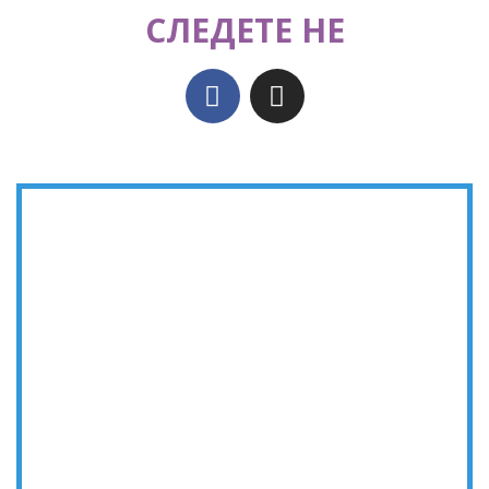
СЛЕДЕТЕ НЕ
Станете дел од мапата на
Физиотерапевти!
Придружи се!