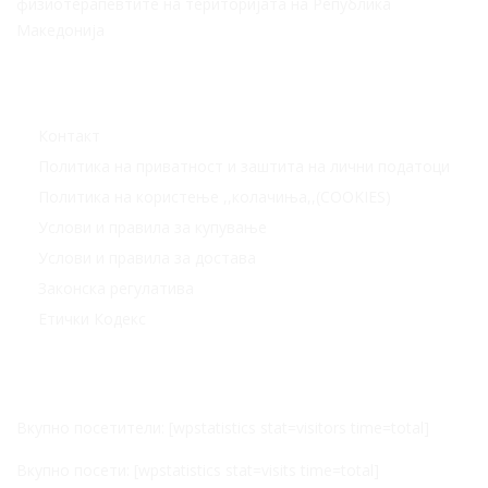
физиотерапевтите на територијата на Република
Македонија
Корисни линкови
Контакт
Политика на приватност и заштита на лични податоци
Политика на користење ,,колачиња,,(COOKIES)
Услови и правила за купување
Услови и правила за достава
Законска регулатива
Етички Кодекс
Статистика
Вкупно посетители: [wpstatistics stat=visitors time=total]
Вкупно посети: [wpstatistics stat=visits time=total]