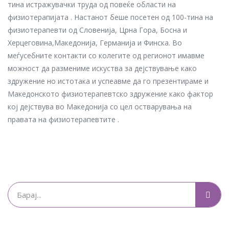
тина истражувачки труда од повеќе области на
физиотерапијата . Настанот беше посетен од 100-тина на
физиотерапевти од Словенија, Црна Гора, Босна и
Херцеговина,Македонија, Германија и Финска. Во
меѓусебните контакти со колегите од регионот имавме
можност да размениме искуства за дејствување како
здружение но истотака и успеавме да го презентираме и
Македонското физиотерапевтско здружение како фактор
кој дејствува во Македонија со цел остварувања на
правата на физиотерапевтите .