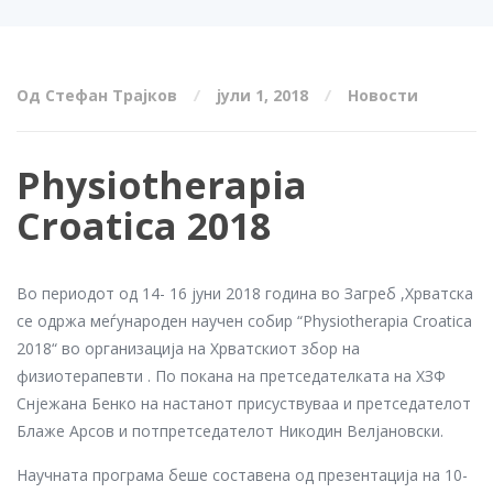
Од Стефан Трајков
јули 1, 2018
Новости
Physiotherapia
Croatica 2018
Во периодот од 14- 16 јуни 2018 година во Загреб ,Хрватска
се одржа меѓународен научен собир “Physiotherapia Croatica
2018“ во организација на Хрватскиот збор на
физиотерапевти . По покана на претседателката на ХЗФ
Снјежана Бенко на настанот присуствуваа и претседателот
Блаже Арсов и потпретседателот Никодин Велјановски.
Научната програма беше составена од презентација на 10-