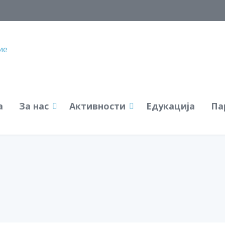
а
За нас
Активности
Едукација
Па