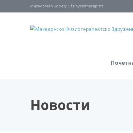
Macedonian Society Of Physiotherapists
Почетн
Новости