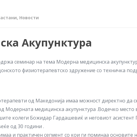
Настани
,
Новости
ка Акупунктура
е одржа семинар на тема Модерна медицинска акупункту
донското физиотерапевтско здружение со техничка по
иотерапевти од Македонија имаа можност директно да с
 од Модерната медицинска акупунктура .Водечко место 
шите колеги Божидар Гардашевиќ и неговиот асистент 
еќе од 30 години .
имаа и практичен сегмент со кои ги поминаа основите 