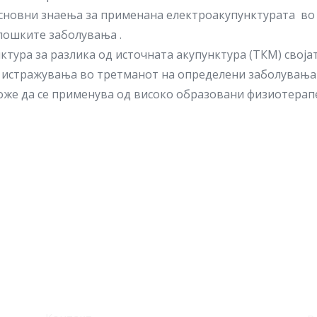
 основни знаења за применана електроакупунктурата во
лошките заболувања .
тура за разлика од источната акупунктура (ТКМ) своја
и истражувања во третманот на определени заболувања
 може да се применува од високо образовани физиотерап
Корисни линкови
С