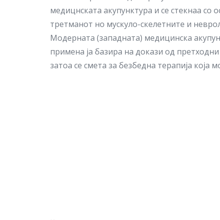
медицнската акупунктура и се стекнаа со
третманот но мускуло-скелетните и невро
Модерната (западната) медицинска акупунк
примена ја базира на докази од претходн
затоа се смета за безбедна терапија која
За Нас