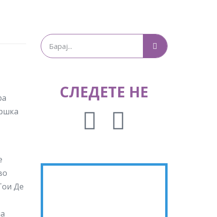
СЛЕДЕТЕ НЕ
ра
дршка
е
во
Гои Де
на