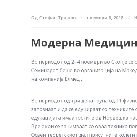
Од Стефан Трајков
ноември 8, 2018
Модерна Медицинс
Во периодот од 2- 4 ноември во Скопје с
Семинарот беше во организација на Маке
на компанија Елмед .
Во периодот од три дена група од 11 физ
запознаат и да се едуцираат со техниките
едукацијата имаа гостите од Норвешка на
Врејс кои се занимваат со оваа техника пов
Освен теоретскиот дел присутните колеги 