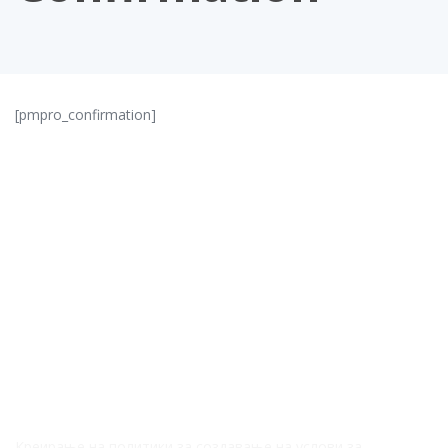
[pmpro_confirmation]
За Нас
Креирање на политики за создавање на услови за