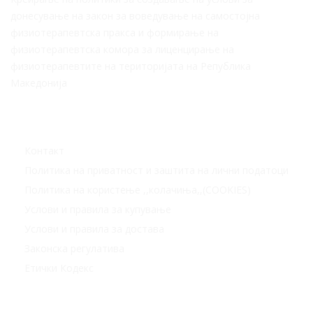
донесување на закон за воведување на самостојна
физиотерапевтска пракса и формирање на
физиотерапевтска комора за лиценцирање на
физиотерапевтите на територијата на Република
Македонија
Корисни линкови
Контакт
Политика на приватност и заштита на лични податоци
Политика на користење ,,колачиња,,(COOKIES)
Услови и правила за купување
Услови и правила за достава
Законска регулатива
Етички Кодекс
Статистика