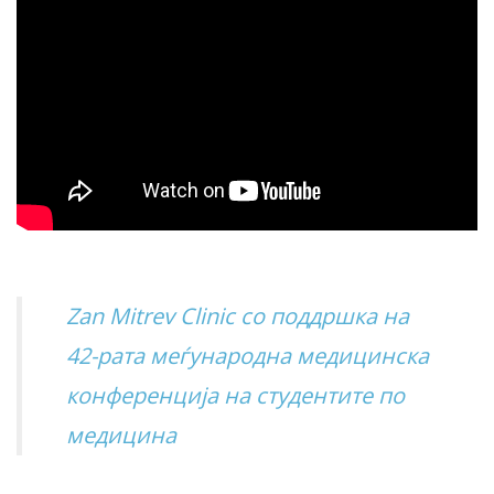
Zan Mitrev Clinic со поддршка на
42-рата меѓународна медицинска
конференција на студентите по
медицина