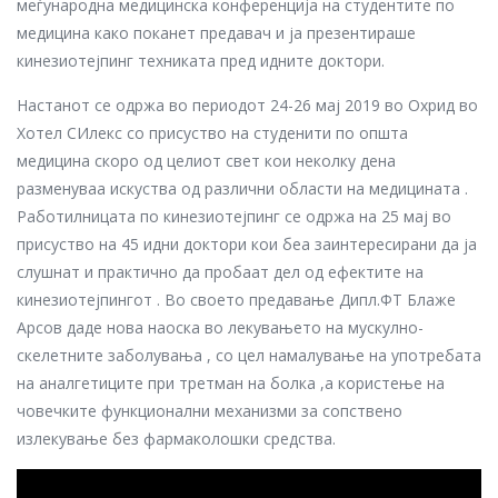
меѓународна медицинска конференција на студентите по
медицина како поканет предавач и ја презентираше
кинезиотејпинг техниката пред идните доктори.
Настанот се одржа во периодот 24-26 мај 2019 во Охрид во
Хотел СИлекс со присуство на студенити по општа
медицина скоро од целиот свет кои неколку дена
разменуваа искуства од различни области на медицината .
Работилницата по кинезиотејпинг се одржа на 25 мај во
присуство на 45 идни доктори кои беа заинтересирани да ја
слушнат и практично да пробаат дел од ефектите на
кинезиотејпингот . Во своето предавање Дипл.ФТ Блаже
Арсов даде нова наоска во лекувањето на мускулно-
скелетните заболувања , со цел намалување на употребата
на аналгетиците при третман на болка ,а користење на
човечките функционални механизми за сопствено
излекување без фармаколошки средства.