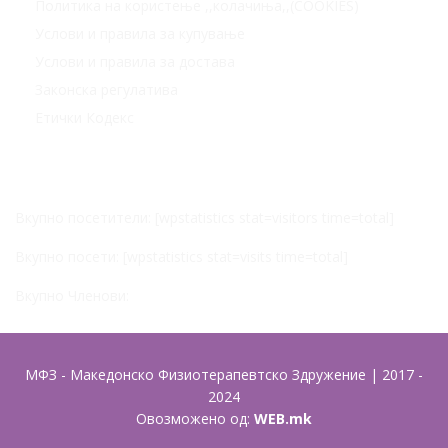
Политика на користење ,,колачиња,,(COOKIES)
Услови и правила за купување
Услови и правила за достава
Законска регулатива
Етички Кодекс
Статистика
Вкупно посетители: [wpstatistics stat=visitors time=total]
Вкупно посети: [wpstatistics stat=visits time=total]
Вкупно Членови:
МФЗ - Македонско Физиотерапевтско Здружение | 2017 -
2024
Овозможено од:
WEB.mk