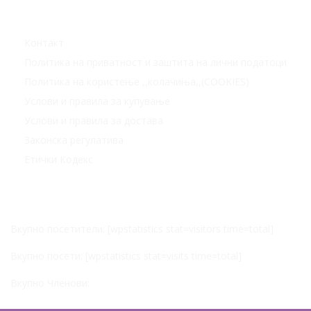
Корисни линкови
Контакт
Политика на приватност и заштита на лични податоци
Политика на користење ,,колачиња,,(COOKIES)
Услови и правила за купување
Услови и правила за достава
Законска регулатива
Етички Кодекс
Статистика
Вкупно посетители: [wpstatistics stat=visitors time=total]
Вкупно посети: [wpstatistics stat=visits time=total]
Вкупно Членови: