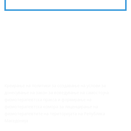
За Нас
Креирање на политики за создавање на услови за
донесување на закон за воведување на самостојна
физиотерапевтска пракса и формирање на
физиотерапевтска комора за лиценцирање на
физиотерапевтите на територијата на Република
Македонија