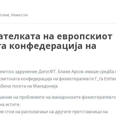
тани
,
Новости
ателката на европскиот
та конфедерација на
втско здружение Дипл.ФТ. Блаже Арсов имаше средба 
светската конфедерација на физиотерапевти Г_ѓа Esthe
ужбена посета на Македонија.
ешение на проблемите на македонските физиотерапевти
а истите.
 стои на располагање на другите претставници на