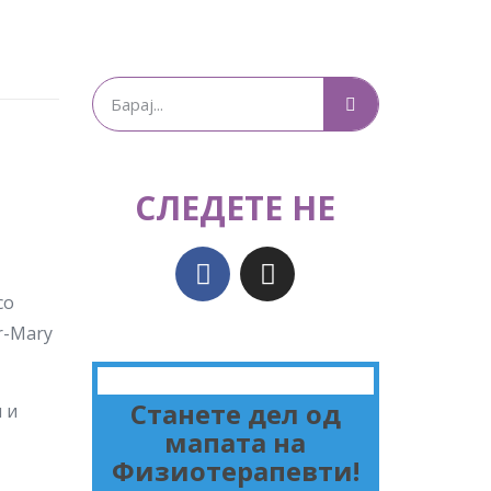
СЛЕДЕТЕ НЕ
со
r-Mary
Станете дел од
 и
мапата на
Физиотерапевти!