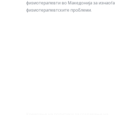
физиотерапевти во Македонија за изнаоѓ
физиотерапевтските проблеми.
За Нас
Креирање на политики за создавање на