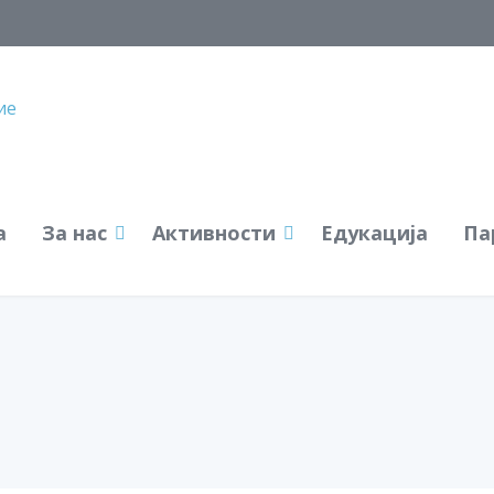
а
За нас
Активности
Едукација
Па