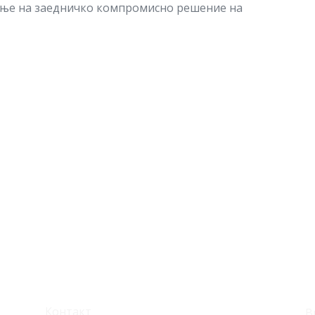
ање на заедничко компромисно решение на
Корисни линкови
С
Контакт
В