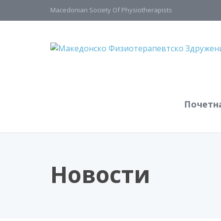
Macedonian Society Of Physiotherapists
Почетн
Новости