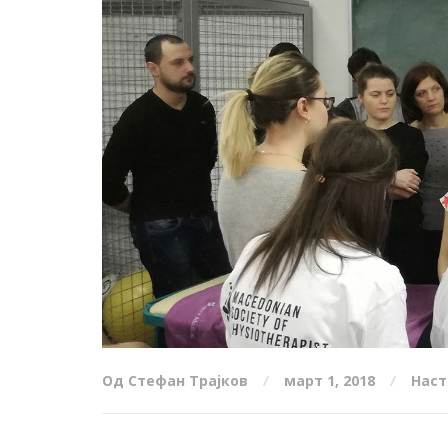
Од Стефан Трајков
март 1, 2018
Наст