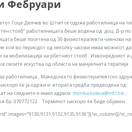
ти Фебруари
тетот Гоце Делчев во Штип се одржа работилница на т
етен столб” работилницата беше водена од доц. Д-р по
ицата беше посетена од 30 физиотерапевти членови на
 кои во периодот од неколку часови имаа можнсот да
и за мобилизација на рбетниот столб . Извонредниот и
е своите искуства од областа на мануелната терапија .
ваа работилница , Македонскто физиотерапевтско здр
 наскоро ќе ја одржи и втората средба предводена од
ват на следните е-маил адреси
monika.koleva@mfz.mk
;
и бр. 070772122 . Терминот наскоро ќе биде објавен.
rid” images=”9130,9131,9132,9135,9136″][/vc_column][/vc_r