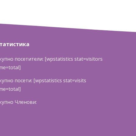
татистика
купно посетители: [wpstatistics stat=visitors
ime=total]
купно посети: [wpstatistics stat=visits
ime=total]
купно Членови: