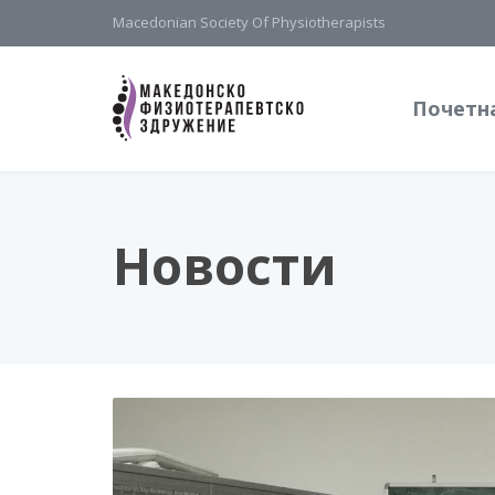
Macedonian Society Of Physiotherapists
Почетн
Новости