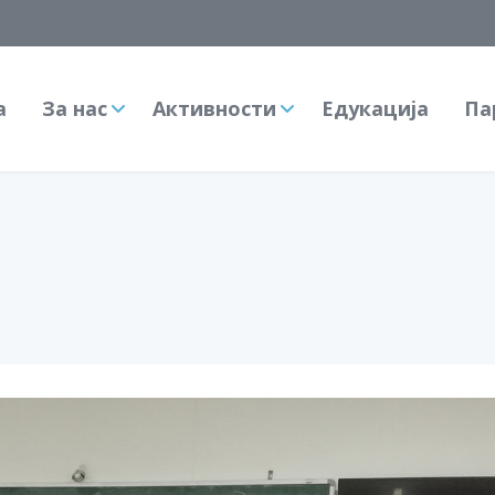
а
За нас
Активности
Едукација
Па