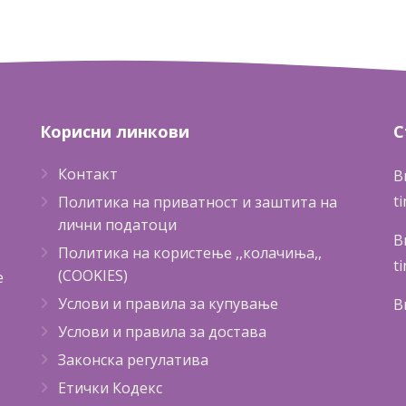
Корисни
линкови
С
Контакт
В
t
Политика на приватност и заштита на
лични податоци
В
Политика на користење ,,колачиња,,
t
(COOKIES)
е
Услови и правила за купување
В
Услови и правила за достава
Законска регулатива
Етички Кодекс