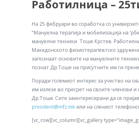
Работилница – 25
На 25 фебруари во соработка со универзи
“Мануелна терапија и мобилизација на ‘рб
мануелни техники Тоше Крстев. Работилн
Македонското физиотерапевтско здружение
запознаат основите на мануелните техник
познат Др.Тоше на присутните им ги пренес
Поради големиот интерес за учество на о
им излезе во пресрет на своите членови и
Др.Тоше. Сите заинтересирани да се прија
president@mfz.mk
или на слениот телефонск
[vc_row][vc_column][vc_gallery type=”image_g