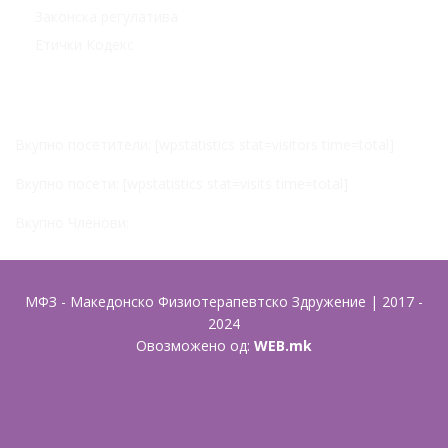
Законска регулатива
Етички Кодекс
Статистика
Вкупно посетители: [wpstatistics stat=visitors time=total]
Вкупно посети: [wpstatistics stat=visits time=total]
Вкупно Членови:
МФЗ - Македонско Физиотерапевтско Здружение | 2017 -
2024
Овозможено од:
WEB.mk