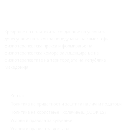
За Нас
Креирање на политики за создавање на услови за
донесување на закон за воведување на самостојна
физиотерапевтска пракса и формирање на
физиотерапевтска комора за лиценцирање на
физиотерапевтите на територијата на Република
Македонија
Корисни линкови
Контакт
Политика на приватност и заштита на лични податоци
Политика на користење ,,колачиња,,(COOKIES)
Услови и правила за купување
Услови и правила за достава