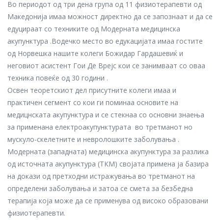
Во периодот од три дена група од 11 физиотерапевти од
Македонија имаа можност директно да се запознаат и да се
едуцираат со техниките од Модерната медицинска
акупунктура .Водечко место во едукацијата имаа гостите
од Норвешка нашите колеги Божидар Гардашевиќ и
неговиот асистент Гои Де Врејс кои се занимваат со оваа
техника повеќе од 30 години .
Освен теоретскиот дел присутните колеги имаа и
практичен сегмент со кои ги поминаа основите на
медицнската акупунктура и се стекнаа со основни знаења
за применана електроакупунктурата во третманот но
мускуло-скелетните и невролошките заболувања .
Модерната (западната) медицинска акупунктура за разлика
од источната акупунктура (ТКМ) својата примена ја базира
на докази од претходни истражувања во третманот на
определени заболувања и затоа се смета за безбедна
терапија која може да се применува од високо образовани
физиотерапевти.