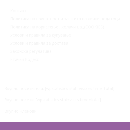
Контакт
Политика на приватност и заштита на лични податоци
Политика на користење ,,колачиња,,(COOKIES)
Услови и правила за купување
Услови и правила за достава
Законска регулатива
Етички Кодекс
Статистика
Вкупно посетители: [wpstatistics stat=visitors time=total]
Вкупно посети: [wpstatistics stat=visits time=total]
Вкупно Членови: