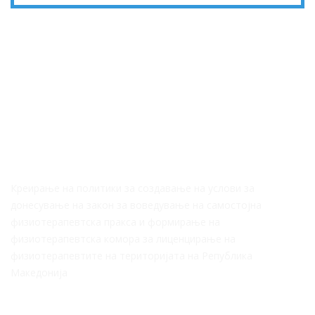
За Нас
Креирање на политики за создавање на услови за
донесување на закон за воведување на самостојна
физиотерапевтска пракса и формирање на
физиотерапевтска комора за лиценцирање на
физиотерапевтите на територијата на Република
Македонија
Корисни линкови